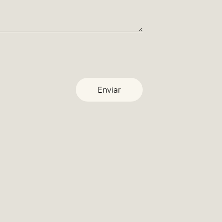
ibirla?
 preparación *)
Enviar
)
Envío estándar (4-5 días laborales)