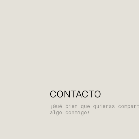
CONTACTO
¡Qué bien que quieras compar
algo conmigo!