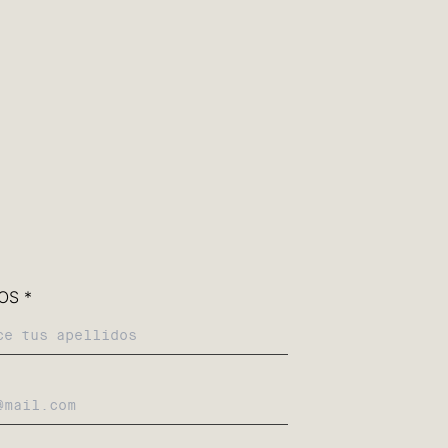
iviendo, convirtiéndose en una
ada.
za? Rellena el siguiente formulario y
ontacto contigo
OS *
(A4) 21 x 29,7 cm