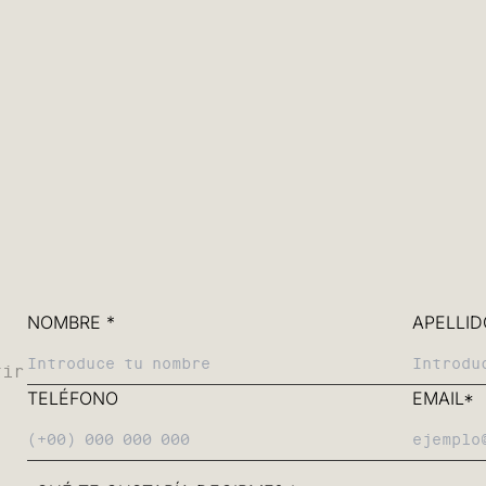
subconsciente acaban conv
imagen divertida y desenf
¿Te interesa esta pie
pronto me pondré en c
NOMBRE *
APELLID
tir
TELÉFONO
EMAIL*
Tamaños
(A5) 14,8 x 21 cm