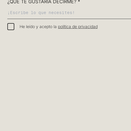
¿QUÉ TE GUSTARÍA DECIRME? *
He leído y acepto la
política de privacidad
¿Cómo quieres rec
(Pasados los 10/15 días de
Envío express (48-72 h
¿Es un regalo?
Sí
No