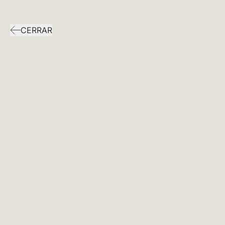
MENÚ
CERRAR
INICIO
PROYECTOS
CATÁLOGO
CONTACTO